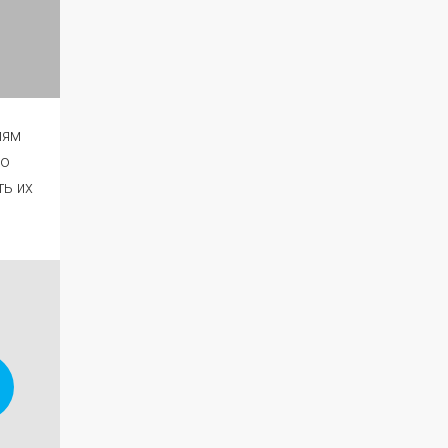
лям
го
ть их