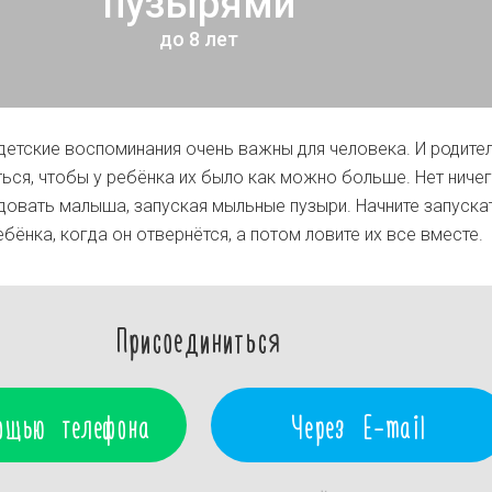
пузырями
до 8 лет
етские воспоминания очень важны для человека. И родите
ься, чтобы у ребёнка их было как можно больше. Нет ниче
довать малыша, запуская мыльные пузыри. Начните запуска
бёнка, когда он отвернётся, а потом ловите их все вместе.
Присоединиться
ощью телефона
Через E-mail