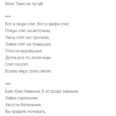
Мою Таню не пугай!
***
Вот и люди спят, Вот и звери спят,
Птицы спят на веточках,
Лисы спят на горочках,
Зайки спят на травушке,
Утки на муравушке,
Детки все по люлечкам…
Спят-поспят,
Всему миру спать велят.
***
Баю-баю-баиньки, В огороде заиньки,
Зайки серенькие,
Хвосты беленькие,
Вы придите ночевать,