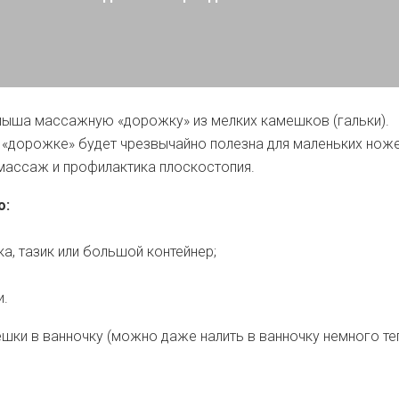
лыша массажную «дорожку» из мелких камешков (гальки).
 «дорожке» будет чрезвычайно полезна для маленьких нож
массаж и профилактика плоскостопия.
о:
ка, тазик или большой контейнер;
и.
ешки в ванночку (можно даже налить в ванночку немного те