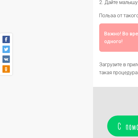
2. Дайте малышу 
Польза от такого
Важно! Во вр
одного!
Загрузите в при
такая процедура
С пом