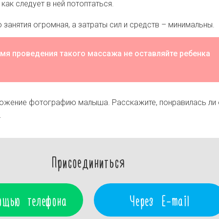
как следует в ней потоптаться.
 занятия огромная, а затраты сил и средств – минимальны.
емя проведения такого массажа не оставляйте ребенка
ложение фотографию малыша. Расскажите, понравилась ли
.
Присоединиться
ощью телефона
Через E-mail